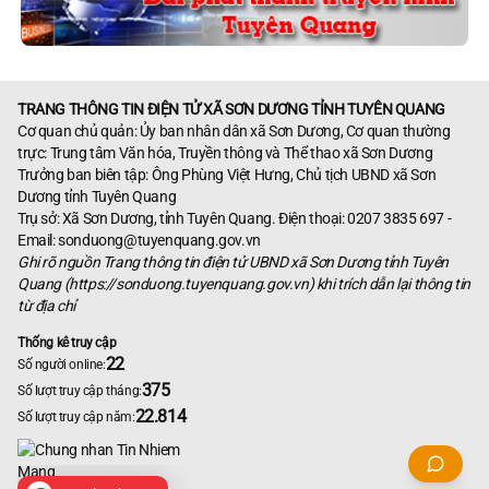
TRANG THÔNG TIN ĐIỆN TỬ XÃ SƠN DƯƠNG TỈNH TUYÊN QUANG
Cơ quan chủ quản: Ủy ban nhân dân xã Sơn Dương, Cơ quan thường
trực: Trung tâm Văn hóa, Truyền thông và Thể thao xã Sơn Dương
Trưởng ban biên tập: Ông Phùng Việt Hưng, Chủ tịch UBND xã Sơn
Dương tỉnh Tuyên Quang
Trụ sở: Xã Sơn Dương, tỉnh Tuyên Quang. Điện thoại: 0207 3835 697 -
Email: sonduong@tuyenquang.gov.vn
Ghi rõ nguồn Trang thông tin điện tử UBND xã Sơn Dương tỉnh Tuyên
Quang (https://sonduong.tuyenquang.gov.vn) khi trích dẫn lại thông tin
từ địa chỉ
Thống kê truy cập
22
Số người online:
375
Số lượt truy cập tháng:
22.814
Số lượt truy cập năm: