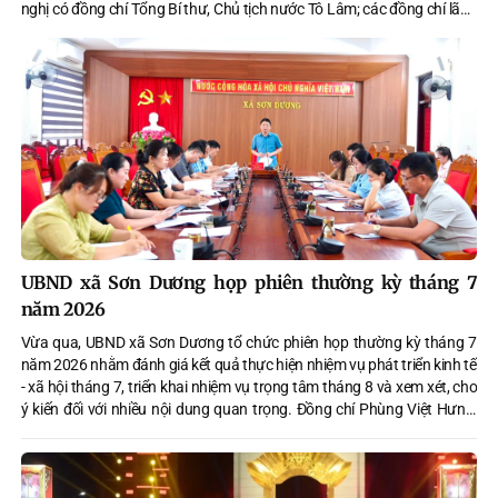
nghị có đồng chí Tổng Bí thư, Chủ tịch nước Tô Lâm; các đồng chí lãnh
đạo, nguyên lãnh đạo Đảng, nhà nước dự tại Phòng họp Diên Hồng,
tòa nhà Quốc hội Hà Nội; Hội nghị cũng được kết nối trực tuyến đến
điểm cầu các tỉnh ủy, thành ủy, đảng ủy trực thuộc Trung ương và điểm
cầu cấp cơ sở.
UBND xã Sơn Dương họp phiên thường kỳ tháng 7
năm 2026
Vừa qua, UBND xã Sơn Dương tổ chức phiên họp thường kỳ tháng 7
năm 2026 nhằm đánh giá kết quả thực hiện nhiệm vụ phát triển kinh tế
- xã hội tháng 7, triển khai nhiệm vụ trọng tâm tháng 8 và xem xét, cho
ý kiến đối với nhiều nội dung quan trọng. Đồng chí Phùng Việt Hưng,
Phó Bí thư Đảng ủy, Chủ tịch UBND xã chủ trì phiên họp.