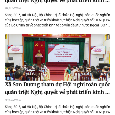
quán triệt Nghị quyết về phát triển kinh tế
có vốn đầu tư nước ngoài
01/07/2026
Sáng 30-6, tại Hà Nội, Bộ Chính trị tổ chức Hội nghị toàn quốc nghiên
cứu, học tập, quán triệt và triển khai thực hiện Nghị quyết số 10-NQ/TW
của Bộ Chính trị về phát triển kinh tế có vốn đầu tư nước ngoài. Dự hội
nghị có các đồng chí: Tổng Bí thư, Chủ tịch nước Tô Lâm; Thủ tướng
Chính phủ Lê Minh Hưng; Chủ tịch Quốc hội Trần Thanh Mẫn; Thường
trực Ban Bí thư Trần Cẩm Tú… Hội nghị được kết nối trực tuyến đến các
tỉnh, thành ủy, các xã, phường.
Xã Sơn Dương tham dự Hội nghị toàn quốc
quán triệt Nghị quyết về phát triển kinh tế
có vốn đầu tư nước ngoài
30/06/2026
Sáng 30-6, tại Hà Nội, Bộ Chính trị tổ chức Hội nghị toàn quốc nghiên
cứu, học tập, quán triệt và triển khai thực hiện Nghị quyết số 10-NQ/TW