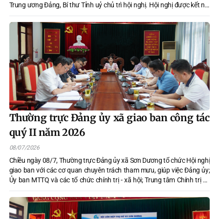
Trung ương Đảng, Bí thư Tỉnh uỷ chủ trì hội nghị. Hội nghị được kết nối
trực tuyến với các xã, phường trên địa bàn tỉnh.
Thường trực Đảng ủy xã giao ban công tác
quý II năm 2026
08/07/2026
Chiều ngày 08/7, Thường trực Đảng ủy xã Sơn Dương tổ chức Hội nghị
giao ban với các cơ quan chuyên trách tham mưu, giúp việc Đảng ủy;
Ủy ban MTTQ và các tổ chức chính trị - xã hội; Trung tâm Chính trị xã
nhằm đánh giá kết quả thực hiện nhiệm vụ quý II, triển khai phương
hướng, nhiệm vụ quý III năm 2026.