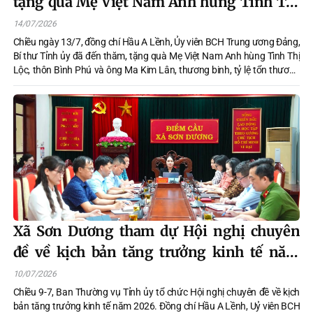
tặng quà Mẹ Việt Nam Anh hùng Tình Thị
Lộc và thương binh tiêu biểu tại xã Sơn
14/07/2026
Dương
Chiều ngày 13/7, đồng chí Hầu A Lềnh, Ủy viên BCH Trung ương Đảng,
Bí thư Tỉnh ủy đã đến thăm, tặng quà Mẹ Việt Nam Anh hùng Tình Thị
Lộc, thôn Bình Phú và ông Ma Kim Lân, thương binh, tỷ lệ tổn thương
cơ thể 73%, thôn Tân Bắc, xã Sơn Dương nhân kỷ niệm 79 năm Ngày
Thương binh - Liệt sĩ (27/7/1947 - 27/7/2026). Cùng đi có lãnh đạo
một số sở, ngành của tỉnh và cấp ủy, chính quyền địa phương.
Xã Sơn Dương tham dự Hội nghị chuyên
đề về kịch bản tăng trưởng kinh tế năm
2026
10/07/2026
Chiều 9-7, Ban Thường vụ Tỉnh ủy tổ chức Hội nghị chuyên đề về kịch
bản tăng trưởng kinh tế năm 2026. Đồng chí Hầu A Lềnh, Uỷ viên BCH