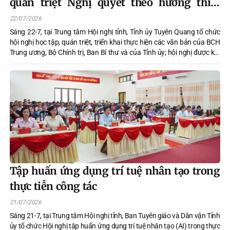
quán triệt Nghị quyết theo hướng thiết
thực, hiệu quả
22/07/2026
Sáng 22-7, tại Trung tâm Hội nghị tỉnh, Tỉnh ủy Tuyên Quang tổ chức
hội nghị học tập, quán triệt, triển khai thực hiện các văn bản của BCH
Trung ương, Bộ Chính trị, Ban Bí thư và của Tỉnh ủy; hội nghị được kết
nối trực tuyến đến các xã, phường trên địa bàn.
Tập huấn ứng dụng trí tuệ nhân tạo trong
thực tiễn công tác
21/07/2026
Sáng 21-7, tại Trung tâm Hội nghị tỉnh, Ban Tuyên giáo và Dân vận Tỉnh
ủy tổ chức Hội nghị tập huấn ứng dụng trí tuệ nhân tạo (AI) trong thực