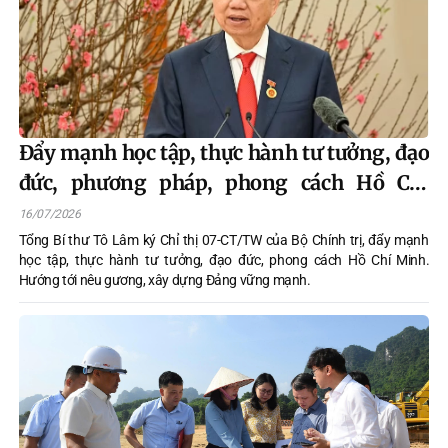
Đẩy mạnh học tập, thực hành tư tưởng, đạo
đức, phương pháp, phong cách Hồ Chí
Minh trong giai đoạn phát triển mới
16/07/2026
Tổng Bí thư Tô Lâm ký Chỉ thị 07-CT/TW của Bộ Chính trị, đẩy mạnh
học tập, thực hành tư tưởng, đạo đức, phong cách Hồ Chí Minh.
Hướng tới nêu gương, xây dựng Đảng vững mạnh.