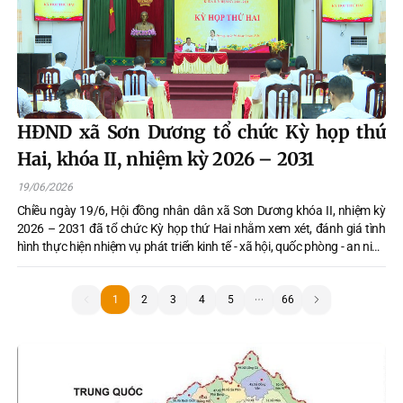
HĐND xã Sơn Dương tổ chức Kỳ họp thứ
Hai, khóa II, nhiệm kỳ 2026 – 2031
19/06/2026
Chiều ngày 19/6, Hội đồng nhân dân xã Sơn Dương khóa II, nhiệm kỳ
2026 – 2031 đã tổ chức Kỳ họp thứ Hai nhằm xem xét, đánh giá tình
hình thực hiện nhiệm vụ phát triển kinh tế - xã hội, quốc phòng - an ninh
6 tháng đầu năm 2026 và quyết định nhiều nội dung quan trọng thuộc
thẩm quyền. Đồng chí Nguyễn Thị Thanh Huyền, Ủy viên Ban Chấp
hành Đảng bộ tỉnh, Bí thư Đảng ủy, Chủ tịch HĐND xã và đồng chí Đỗ
1
1
2
3
4
5
66
Xuân Thực, Ủy viên Ban Thường vụ Đảng ủy, Phó Chủ tịch HĐND xã
chủ trì kỳ họp.