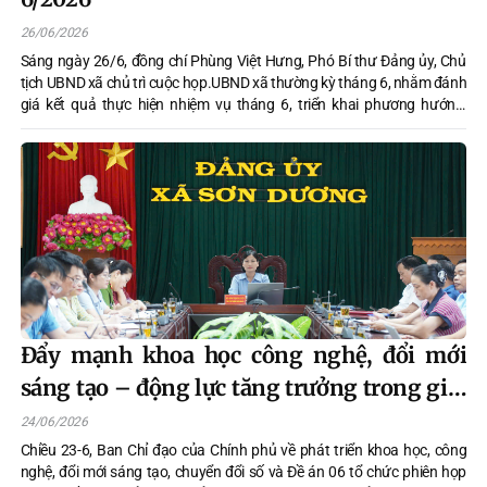
26/06/2026
Sáng ngày 26/6, đồng chí Phùng Việt Hưng, Phó Bí thư Đảng ủy, Chủ
tịch UBND xã chủ trì cuộc họp.UBND xã thường kỳ tháng 6, nhằm đánh
giá kết quả thực hiện nhiệm vụ tháng 6, triển khai phương hướng,
nhiệm vụ trọng tâm tháng 7 và cho ý kiến đối với nhiều nội dung quan
trọng trên các lĩnh vực.
Đẩy mạnh khoa học công nghệ, đổi mới
sáng tạo – động lực tăng trưởng trong giai
đoạn mới
24/06/2026
Chiều 23-6, Ban Chỉ đạo của Chính phủ về phát triển khoa học, công
nghệ, đổi mới sáng tạo, chuyển đổi số và Đề án 06 tổ chức phiên họp