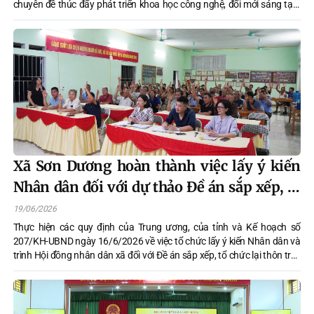
chuyên đề thúc đẩy phát triển khoa học công nghệ, đổi mới sáng tạo.
Đồng chí Lê Minh Hưng, Ủy viên Bộ Chính trị, Thủ tướng Chính phủ chủ
trì phiên họp. Phiên họp được tổ chức trực tuyến đến các bộ, ngành, địa
phương trong cả nước.
Xã Sơn Dương hoàn thành việc lấy ý kiến
Nhân dân đối với dự thảo Đề án sắp xếp, tổ
chức lại thôn
19/06/2026
Thực hiện các quy định của Trung ương, của tỉnh và Kế hoạch số
207/KH-UBND ngày 16/6/2026 về việc tổ chức lấy ý kiến Nhân dân và
trình Hội đồng nhân dân xã đối với Đề án sắp xếp, tổ chức lại thôn trên
địa bàn xã Sơn Dương năm 2026, từ ngày 17/6 đến ngày 18/6, các
thôn trên địa bàn xã đã đồng loạt tổ chức hội nghị lấy ý kiến Nhân dân
đối với dự thảo Đề án.