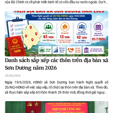
của Bộ Chính trị về phát triển kinh tế có vốn đầu tư nước ngoài. Dự hội
nghị có các đồng chí: Tổng Bí thư, Chủ tịch nước Tô Lâm; Thủ tướng
Chính phủ Lê Minh Hưng; Chủ tịch Quốc hội Trần Thanh Mẫn; Thường
trực Ban Bí thư Trần Cẩm Tú… Hội nghị được kết nối trực tuyến đến các
tỉnh, thành ủy, các xã, phường.
Danh sách sắp xếp các thôn trên địa bàn xã
Sơn Dương năm 2026
29/06/2026
Ngày 19/6/2026, HĐND xã Sơn Dương ban hành Nghị quyết số
20/NQ-HĐND về việc sắp xếp, tổ chức lại thôn trên địa bàn xã. Theo đó,
xã thực hiện sắp xếp 63 thôn thành 29 thôn mới, đồng thời giữ nguyên
13 thôn đã đạt tiêu chuẩn về quy mô số hộ gia đình và đang hoạt động
ổn định. Sau sắp xếp, toàn xã Sơn Dương có 42 thôn, đạt 100% tiêu
chuẩn theo quy định, Nghị quyết có hiệu lực từ ngày 01/7/2026.