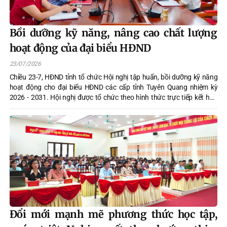
Bồi dưỡng kỹ năng, nâng cao chất lượng
hoạt động của đại biểu HĐND
23/07/2026
Chiều 23-7, HĐND tỉnh tổ chức Hội nghị tập huấn, bồi dưỡng kỹ năng
hoạt động cho đại biểu HĐND các cấp tỉnh Tuyên Quang nhiệm kỳ
2026 - 2031. Hội nghị được tổ chức theo hình thức trực tiếp kết hợp
trực tuyến, kết nối đến 119 điểm cầu các xã, phường trên địa bàn tỉnh.
Dự tại điểm cầu xã Sơn Dương có các đồng chí đại biểu HĐND xã nhiệm
kỳ 2026-2031
Đổi mới mạnh mẽ phương thức học tập,