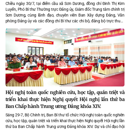
Chiều ngày 30/7, tại điểm cầu xã Sơn Dương, đồng chí Đinh Thị Kim
Luyến, Phó Bí thư Thường trực Đảng ủy, Giám đốc Trung tâm chính trị
Sơn Dương, cùng lãnh đạo, chuyên viên Ban Xây dựng Đảng, Văn
phòng Đảng ủy và các đồng chí Bí thư các chi bộ, đảng bộ trực thuộc
Đảng ủy xã tham dự Hội nghị tập huấn triển khai thủ tục hành chính
của Đảng trên môi trường điện tử, giai đoạn 2 do Văn phòng Trung
ương Đảng tổ chức theo hình thức trực tuyến.
Hội nghị toàn quốc nghiên cứu, học tập, quán triệt và
triển khai thực hiện Nghị quyết Hội nghị lần thứ ba
Ban Chấp hành Trung ương Đảng khóa XIV.
Sáng 29-7, Bộ Chính trị, Ban Bí thư tổ chức Hội nghị toàn quốc nghiên
cứu, học tập, quán triệt và triển khai thực hiện Nghị quyết Hội nghị lần
thứ ba Ban Chấp hành Trung ương Đảng khóa XIV. Dự và chỉ đạo hội