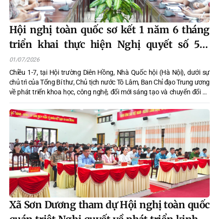
Hội nghị toàn quốc sơ kết 1 năm 6 tháng
triển khai thực hiện Nghị quyết số 57-
NQ/TW
01/07/2026
Chiều 1-7, tại Hội trường Diên Hồng, Nhà Quốc hội (Hà Nội), dưới sự
chủ trì của Tổng Bí thư, Chủ tịch nước Tô Lâm, Ban Chỉ đạo Trung ương
về phát triển khoa học, công nghệ, đổi mới sáng tạo và chuyển đổi số
(KHCN, ĐMST, CĐS) tổ chức Hội nghị toàn quốc sơ kết 1 năm 6 tháng
triển khai thực hiện Nghị quyết số 57-NQ/TW ngày 22/12/2024 của Bộ
Chính trị về đột phá phát triển KHCN, ĐMST, CĐS quốc gia. Hội nghị
được tổ chức trực tiếp kết hợp trực tuyến đến trên 3.000 điểm cầu các
tỉnh, thành phố, các xã, phường, đặc khu.
Xã Sơn Dương tham dự Hội nghị toàn quốc