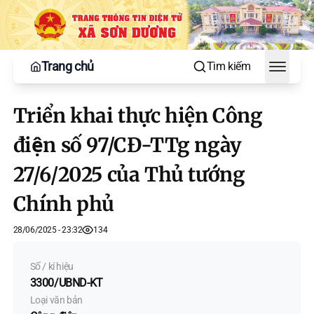
Trang chủ
Tìm kiếm
Toggle
Triển khai thực hiện Công
điện số 97/CĐ-TTg ngày
27/6/2025 của Thủ tướng
Chính phủ
28/06/2025 - 23:32
134
Số / kí hiệu
3300/UBND-KT
Loại văn bản