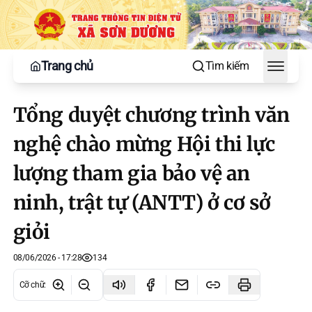
Trang chủ
Tìm kiếm
Toggle
Tổng duyệt chương trình văn
nghệ chào mừng Hội thi lực
lượng tham gia bảo vệ an
ninh, trật tự (ANTT) ở cơ sở
giỏi
08/06/2026 - 17:28
134
Cỡ chữ
: