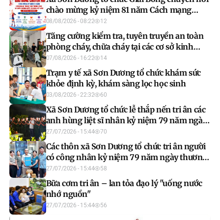
chào mừng kỷ niệm 81 năm Cách mạng
Tháng Tám và Quốc khánh 2/9
08/08/2026 - 08:22
12
Tăng cường kiểm tra, tuyên truyền an toàn
phòng cháy, chữa cháy tại các cơ sở kinh
doanh, sửa chữa xe điện
07/08/2026 - 16:22
14
Trạm y tế xã Sơn Dương tổ chức khám sức
khỏe định kỳ, khám sàng lọc học sinh
03/08/2026 - 22:32
60
Xã Sơn Dương tổ chức lễ thắp nến tri ân các
anh hùng liệt sĩ nhân kỷ niệm 79 năm ngày
Thương binh - liệt sĩ (27/7/1947 - 27/7/2026)
27/07/2026 - 15:44
70
Các thôn xã Sơn Dương tổ chức tri ân người
có công nhân kỷ niệm 79 năm ngày thương
binh - liệt sĩ (27/7/1947 - 27/7/2026)
27/07/2026 - 15:44
58
Bữa cơm tri ân – lan tỏa đạo lý "uống nước
nhớ nguồn"
27/07/2026 - 15:44
56