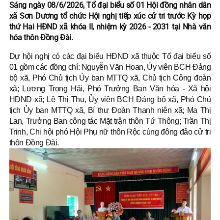
Sáng ngày 08/6/2026, Tổ đại biểu số 01 Hội đồng nhân dân
xã Sơn Dương tổ chức Hội nghị tiếp xúc cử tri trước Kỳ họp
thứ Hai HĐND xã khóa II, nhiệm kỳ 2026 - 2031 tại Nhà văn
hóa thôn Đồng Đài.
Dự hội nghị có các đại biểu HĐND xã thuộc Tổ đại biểu số
01 gồm các đồng chí: Nguyễn Văn Hoan, Ủy viên BCH Đảng
bộ xã, Phó Chủ tịch Ủy ban MTTQ xã, Chủ tịch Công đoàn
xã; Lương Trọng Hải, Phó Trưởng Ban Văn hóa - Xã hội
HĐND xã; Lê Thị Thu, Ủy viên BCH Đảng bộ xã, Phó Chủ
tịch Ủy ban MTTQ xã, Bí thư Đoàn Thanh niên xã; Ma Thị
Lan, Trưởng Ban công tác Mặt trận thôn Tứ Thông; Trần Thị
Trinh, Chi hội phó Hội Phụ nữ thôn Rộc cùng đông đảo cử tri
thôn Đồng Đài.