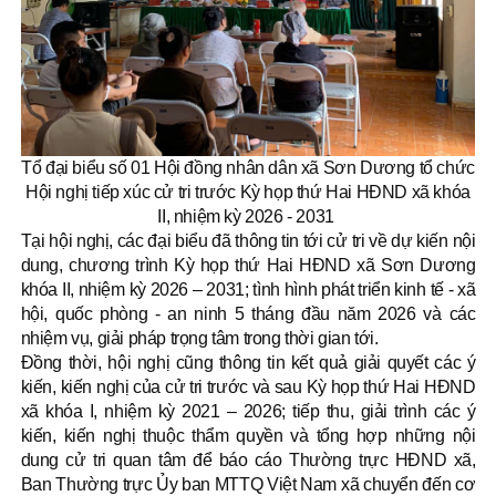
Tổ đại biểu số 01 Hội đồng nhân dân xã Sơn Dương tổ chức
Hội nghị tiếp xúc cử tri trước Kỳ họp thứ Hai HĐND xã khóa
II, nhiệm kỳ 2026 - 2031
Tại hội nghị, các đại biểu đã thông tin tới cử tri về dự kiến nội
dung, chương trình Kỳ họp thứ Hai HĐND xã Sơn Dương
khóa II, nhiệm kỳ 2026 – 2031; tình hình phát triển kinh tế - xã
hội, quốc phòng - an ninh 5 tháng đầu năm 2026 và các
nhiệm vụ, giải pháp trọng tâm trong thời gian tới.
Đồng thời, hội nghị cũng thông tin kết quả giải quyết các ý
kiến, kiến nghị của cử tri trước và sau Kỳ họp thứ Hai HĐND
xã khóa I, nhiệm kỳ 2021 – 2026; tiếp thu, giải trình các ý
kiến, kiến nghị thuộc thẩm quyền và tổng hợp những nội
dung cử tri quan tâm để báo cáo Thường trực HĐND xã,
Ban Thường trực Ủy ban MTTQ Việt Nam xã chuyển đến cơ