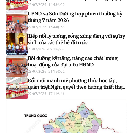
Hội nghị lần thứ ba Ban Chấp hành Trung
29/07/2026 - 14:43
60
ương Đảng khóa XIV.
UBND xã Sơn Dương họp phiên thường kỳ
tháng 7 năm 2026
27/07/2026 - 15:44
58
Tiếp nối lý tưởng, sống xứng đáng với sự hy
sinh của các thế hệ đi trước
27/07/2026 - 09:18
52
Bồi dưỡng kỹ năng, nâng cao chất lượng
hoạt động của đại biểu HĐND
23/07/2026 - 21:15
52
Đổi mới mạnh mẽ phương thức học tập,
quán triệt Nghị quyết theo hướng thiết thực,
hiệu quả
22/07/2026 - 17:11
46