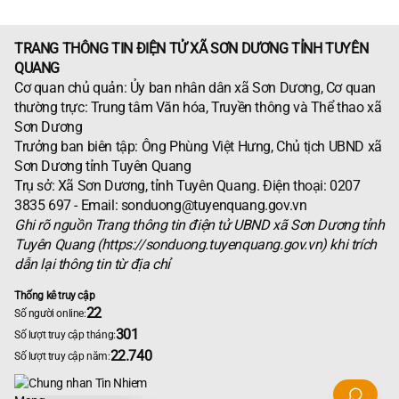
TRANG THÔNG TIN ĐIỆN TỬ XÃ SƠN DƯƠNG TỈNH TUYÊN
QUANG
Cơ quan chủ quản: Ủy ban nhân dân xã Sơn Dương, Cơ quan
thường trực: Trung tâm Văn hóa, Truyền thông và Thể thao xã
Sơn Dương
Trưởng ban biên tập: Ông Phùng Việt Hưng, Chủ tịch UBND xã
Sơn Dương tỉnh Tuyên Quang
Trụ sở: Xã Sơn Dương, tỉnh Tuyên Quang. Điện thoại: 0207
3835 697 - Email: sonduong@tuyenquang.gov.vn
Ghi rõ nguồn Trang thông tin điện tử UBND xã Sơn Dương tỉnh
Tuyên Quang (https://sonduong.tuyenquang.gov.vn) khi trích
dẫn lại thông tin từ địa chỉ
Thống kê truy cập
22
Số người online:
301
Số lượt truy cập tháng:
22.740
Số lượt truy cập năm: