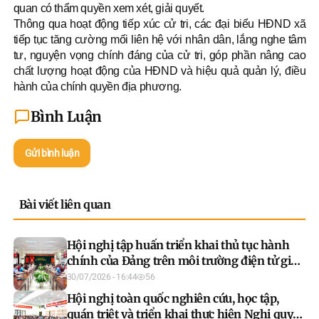
quan có thẩm quyền xem xét, giải quyết.
Thông qua hoạt động tiếp xúc cử tri, các đại biểu HĐND xã
tiếp tục tăng cường mối liên hệ với nhân dân, lắng nghe tâm
tư, nguyện vọng chính đáng của cử tri, góp phần nâng cao
chất lượng hoạt động của HĐND và hiệu quả quản lý, điều
hành của chính quyền địa phương.
Bình Luận
Gửi bình luận
Bài viết liên quan
Hội nghị tập huấn triển khai thủ tục hành
chính của Đảng trên môi trường điện tử giai
đoạn 2
30/07/2026 - 16:44
56
Hội nghị toàn quốc nghiên cứu, học tập,
quán triệt và triển khai thực hiện Nghị quyết