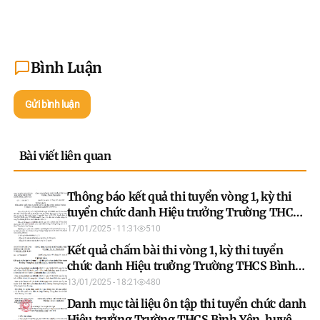
Bình Luận
Gửi bình luận
Bài viết liên quan
Thông báo kết quả thi tuyển vòng 1, kỳ thi
tuyển chức danh Hiệu trưởng Trường THCS
Bình Yên, huyện Sơn Dương
17/01/2025 - 11:31
510
Kết quả chấm bài thi vòng 1, kỳ thi tuyển
chức danh Hiệu trưởng Trường THCS Bình
Yên
13/01/2025 - 18:21
480
Danh mục tài liệu ôn tập thi tuyển chức danh
Hiệu trưởng Trường THCS Bình Yên, huyện