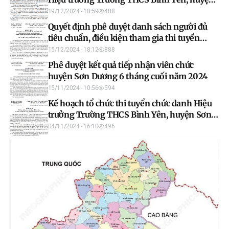
Sơn Dương - vòng 1 (thi viết)
19/12/2024 - 10:59
488
Quyết định phê duyệt danh sách người đủ
tiêu chuẩn, điều kiện tham gia thi tuyển
chức danh Hiệu trưởng Trường THCS Bình
15/12/2024 - 18:12
888
Yên
Phê duyệt kết quả tiếp nhận viên chức
huyện Sơn Dương 6 tháng cuối năm 2024
15/11/2024 - 10:56
594
Kế hoạch tổ chức thi tuyển chức danh Hiệu
trưởng Trường THCS Bình Yên, huyện Sơn
Dương
04/11/2024 - 16:10
496