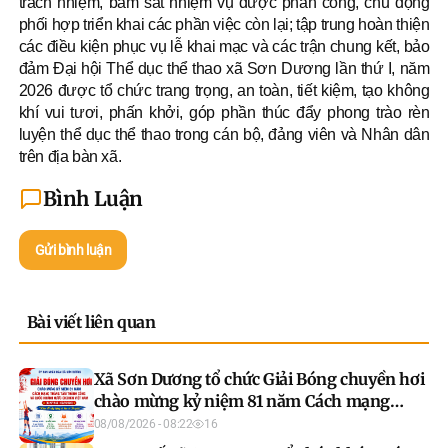
trách nhiệm, bám sát nhiệm vụ được phân công, chủ động
phối hợp triển khai các phần việc còn lại; tập trung hoàn thiện
các điều kiện phục vụ lễ khai mạc và các trận chung kết, bảo
đảm Đại hội Thể dục thể thao xã Sơn Dương lần thứ I, năm
2026 được tổ chức trang trọng, an toàn, tiết kiệm, tạo không
khí vui tươi, phấn khởi, góp phần thúc đẩy phong trào rèn
luyện thể dục thể thao trong cán bộ, đảng viên và Nhân dân
trên địa bàn xã.
Bình Luận
Gửi bình luận
Bài viết liên quan
Xã Sơn Dương tổ chức Giải Bóng chuyền hơi
chào mừng kỷ niệm 81 năm Cách mạng
Tháng Tám và Quốc khánh 2/9
08/08/2026 - 08:22
16