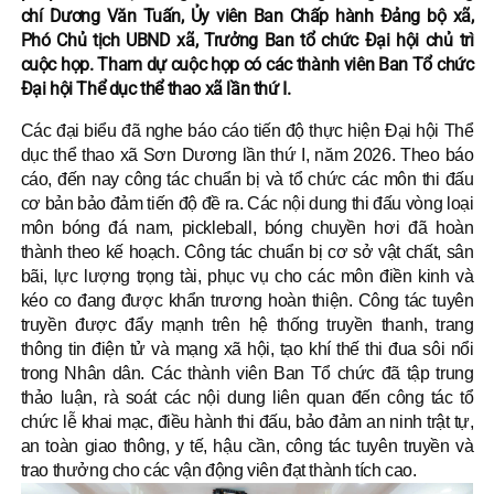
chí Dương Văn Tuấn, Ủy viên Ban Chấp hành Đảng bộ xã,
Phó Chủ tịch UBND xã, Trưởng Ban tổ chức Đại hội chủ trì
cuộc họp. Tham dự cuộc họp có các thành viên Ban Tổ chức
Đại hội Thể dục thể thao xã lần thứ I.
Các đại biểu đã nghe báo cáo tiến độ thực hiện Đại hội Thể
dục thể thao xã Sơn Dương lần thứ I, năm 2026. Theo báo
cáo, đến nay công tác chuẩn bị và tổ chức các môn thi đấu
cơ bản bảo đảm tiến độ đề ra. Các nội dung thi đấu vòng loại
môn bóng đá nam, pickleball, bóng chuyền hơi đã hoàn
thành theo kế hoạch. Công tác chuẩn bị cơ sở vật chất, sân
bãi, lực lượng trọng tài, phục vụ cho các môn điền kinh và
kéo co đang được khẩn trương hoàn thiện. Công tác tuyên
truyền được đẩy mạnh trên hệ thống truyền thanh, trang
thông tin điện tử và mạng xã hội, tạo khí thế thi đua sôi nổi
trong Nhân dân. Các thành viên Ban Tổ chức đã tập trung
thảo luận, rà soát các nội dung liên quan đến công tác tổ
chức lễ khai mạc, điều hành thi đấu, bảo đảm an ninh trật tự,
an toàn giao thông, y tế, hậu cần, công tác tuyên truyền và
trao thưởng cho các vận động viên đạt thành tích cao.