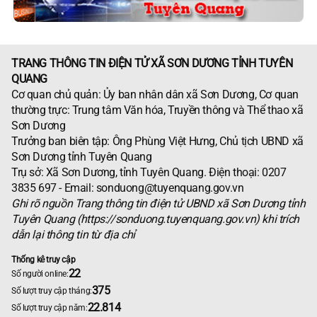
TRANG THÔNG TIN ĐIỆN TỬ XÃ SƠN DƯƠNG TỈNH TUYÊN
QUANG
Cơ quan chủ quản: Ủy ban nhân dân xã Sơn Dương, Cơ quan
thường trực: Trung tâm Văn hóa, Truyền thông và Thể thao xã
Sơn Dương
Trưởng ban biên tập: Ông Phùng Việt Hưng, Chủ tịch UBND xã
Sơn Dương tỉnh Tuyên Quang
Trụ sở: Xã Sơn Dương, tỉnh Tuyên Quang. Điện thoại: 0207
3835 697 - Email: sonduong@tuyenquang.gov.vn
Ghi rõ nguồn Trang thông tin điện tử UBND xã Sơn Dương tỉnh
Tuyên Quang (https://sonduong.tuyenquang.gov.vn) khi trích
dẫn lại thông tin từ địa chỉ
Thống kê truy cập
22
Số người online:
375
Số lượt truy cập tháng:
22.814
Số lượt truy cập năm: