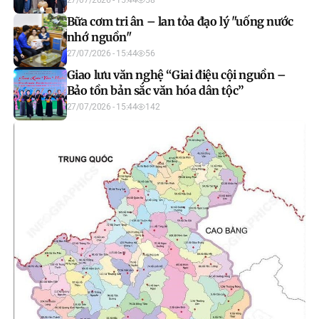
Bữa cơm tri ân – lan tỏa đạo lý "uống nước
nhớ nguồn"
27/07/2026 - 15:44
56
Giao lưu văn nghệ “Giai điệu cội nguồn –
Bảo tồn bản sắc văn hóa dân tộc”
27/07/2026 - 15:44
142