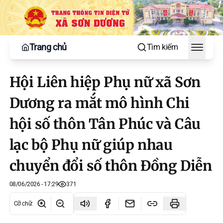
Trang chủ
Tìm kiếm
Toggle
Hội Liên hiệp Phụ nữ xã Sơn
Dương ra mắt mô hình Chi
hội số thôn Tân Phúc và Câu
lạc bộ Phụ nữ giúp nhau
chuyển đổi số thôn Đồng Diễn
08/06/2026 - 17:29
371
Cỡ chữ
: