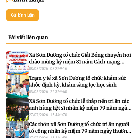
Gửi bình luận
Bài viết liên quan
Xã Sơn Dương tổ chức Giải Bóng chuyền hơi
chào mừng kỷ niệm 81 năm Cách mạng
Tháng Tám và Quốc khánh 2/9
08/08/2026 - 08:22
16
Trạm y tế xã Sơn Dương tổ chức khám sức
khỏe định kỳ, khám sàng lọc học sinh
03/08/2026 - 22:32
60
Xã Sơn Dương tổ chức lễ thắp nến tri ân các
anh hùng liệt sĩ nhân kỷ niệm 79 năm ngày
Thương binh - liệt sĩ (27/7/1947 - 27/7/2026)
27/07/2026 - 15:44
70
Các thôn xã Sơn Dương tổ chức tri ân người
có công nhân kỷ niệm 79 năm ngày thương
binh - liệt sĩ (27/7/1947 - 27/7/2026)
27/07/2026 - 15:44
58