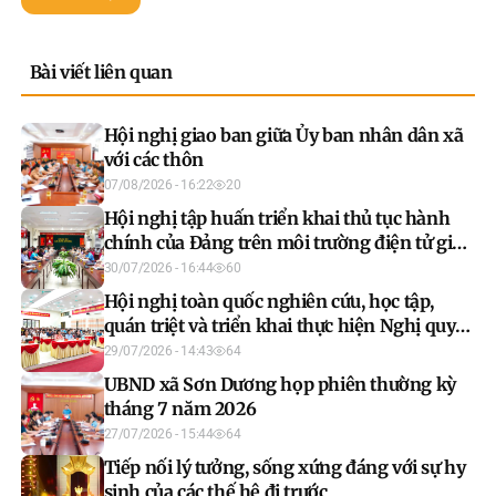
Bài viết liên quan
Hội nghị giao ban giữa Ủy ban nhân dân xã
với các thôn
07/08/2026 - 16:22
20
Hội nghị tập huấn triển khai thủ tục hành
chính của Đảng trên môi trường điện tử giai
đoạn 2
30/07/2026 - 16:44
60
Hội nghị toàn quốc nghiên cứu, học tập,
quán triệt và triển khai thực hiện Nghị quyết
Hội nghị lần thứ ba Ban Chấp hành Trung
29/07/2026 - 14:43
64
ương Đảng khóa XIV.
UBND xã Sơn Dương họp phiên thường kỳ
tháng 7 năm 2026
27/07/2026 - 15:44
64
Tiếp nối lý tưởng, sống xứng đáng với sự hy
sinh của các thế hệ đi trước