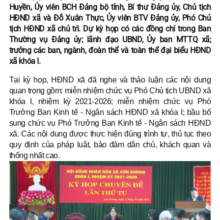
Huyền, Ủy viên BCH Đảng bộ tỉnh, Bí thư Đảng ủy, Chủ tịch
HĐND xã và Đỗ Xuân Thực, Ủy viên BTV Đảng ủy, Phó Chủ
tịch HĐND xã chủ trì. Dự kỳ họp có các đồng chí trong Ban
Thường vụ Đảng ủy; lãnh đạo UBND, Ủy ban MTTQ xã;
trưởng các ban, ngành, đoàn thể và toàn thể đại biểu HĐND
xã khóa I.
Tại kỳ họp, HĐND xã đã nghe và thảo luận các nội dung
quan trọng gồm: miễn nhiệm chức vụ Phó Chủ tịch UBND xã
khóa I, nhiệm kỳ 2021-2026; miễn nhiệm chức vụ Phó
Trưởng Ban Kinh tế - Ngân sách HĐND xã khóa I; bầu bổ
sung chức vụ Phó Trưởng Ban Kinh tế - Ngân sách HĐND
xã. Các nội dung được thực hiện đúng trình tự, thủ tục theo
quy định của pháp luật, bảo đảm dân chủ, khách quan và
thống nhất cao.