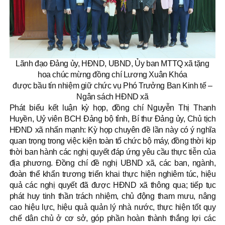
Lãnh đạo Đảng ủy, HĐND, UBND, Ủy ban MTTQ xã tặng
hoa chúc mừng đồng chí Lương Xuân Khóa
được bầu tín nhiệm giữ chức vụ Phó Trưởng Ban Kinh tế –
Ngân sách HĐND xã
Phát biểu kết luận kỳ họp, đồng chí Nguyễn Thị Thanh
Huyền, Uỷ viên BCH Đảng bộ tỉnh, Bí thư Đảng ủy, Chủ tịch
HĐND xã nhấn mạnh: Kỳ họp chuyên đề lần này có ý nghĩa
quan trọng trong việc kiện toàn tổ chức bộ máy, đồng thời kịp
thời ban hành các nghị quyết đáp ứng yêu cầu thực tiễn của
địa phương. Đồng chí đề nghị UBND xã, các ban, ngành,
đoàn thể khẩn trương triển khai thực hiện nghiêm túc, hiệu
quả các nghị quyết đã được HĐND xã thông qua; tiếp tục
phát huy tinh thần trách nhiệm, chủ động tham mưu, nâng
cao hiệu lực, hiệu quả quản lý nhà nước, thực hiện tốt quy
chế dân chủ ở cơ sở, góp phần hoàn thành thắng lợi các