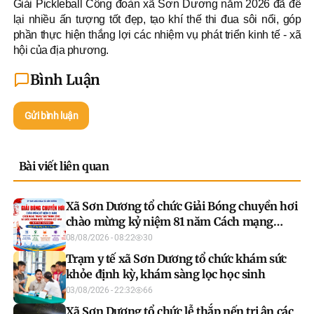
Giải Pickleball Công đoàn xã Sơn Dương năm 2026 đã để
lại nhiều ấn tượng tốt đẹp, tạo khí thế thi đua sôi nổi, góp
phần thực hiện thắng lợi các nhiệm vụ phát triển kinh tế - xã
hội của địa phương.
Bình Luận
Gửi bình luận
Bài viết liên quan
Xã Sơn Dương tổ chức Giải Bóng chuyền hơi
chào mừng kỷ niệm 81 năm Cách mạng
Tháng Tám và Quốc khánh 2/9
08/08/2026 - 08:22
30
Trạm y tế xã Sơn Dương tổ chức khám sức
khỏe định kỳ, khám sàng lọc học sinh
03/08/2026 - 22:32
66
Xã Sơn Dương tổ chức lễ thắp nến tri ân các