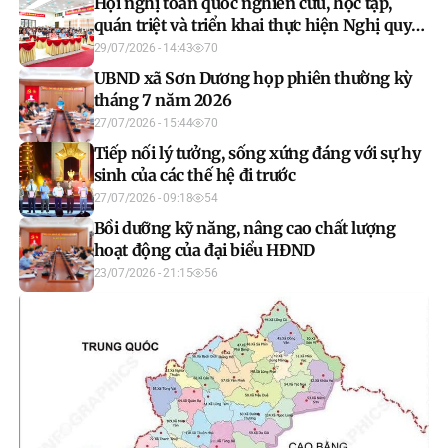
Hội nghị toàn quốc nghiên cứu, học tập,
quán triệt và triển khai thực hiện Nghị quyết
Hội nghị lần thứ ba Ban Chấp hành Trung
29/07/2026 - 14:43
70
ương Đảng khóa XIV.
UBND xã Sơn Dương họp phiên thường kỳ
tháng 7 năm 2026
27/07/2026 - 15:44
70
Tiếp nối lý tưởng, sống xứng đáng với sự hy
sinh của các thế hệ đi trước
27/07/2026 - 09:18
54
Bồi dưỡng kỹ năng, nâng cao chất lượng
hoạt động của đại biểu HĐND
23/07/2026 - 21:15
56