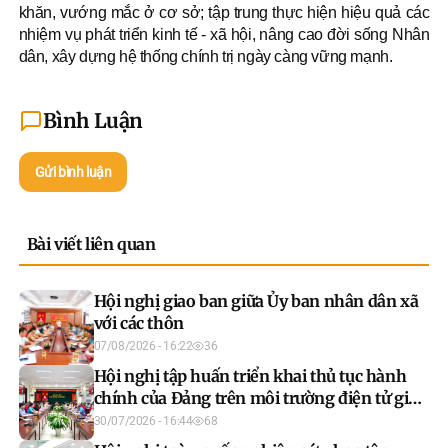
khăn, vướng mắc ở cơ sở; tập trung thực hiện hiệu quả các
nhiệm vụ phát triển kinh tế - xã hội, nâng cao đời sống Nhân
dân, xây dựng hệ thống chính trị ngày càng vững mạnh.
Bình Luận
Gửi bình luận
Bài viết liên quan
Hội nghị giao ban giữa Ủy ban nhân dân xã
với các thôn
07/08/2026 - 16:22
36
Hội nghị tập huấn triển khai thủ tục hành
chính của Đảng trên môi trường điện tử giai
đoạn 2
30/07/2026 - 16:44
68