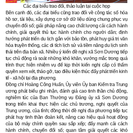
Các đại biểu trao đổi, thảo luận tại cuộc họp
Bên cạnh đó, các đại biểu cũng trao đổi về công tác số hóa
hồ sơ, tài liệu, xây dựng cơ sở dữ liệu dùng chung phục vụ
chuyển đổi số; giải pháp nâng cao chất lượng cải cách hành
chính, giải quyết thủ tục hành chính cho người dân; định
hướng phát triển du lịch gắn với bảo tồn, phát huy giá trị văn
hóa truyền thống, các di tích lịch sử và tiềm năng du lịch sinh
thái trên địa bàn xã. Nhiều ý kiến đề nghị xã Sơn Dương tiếp
tục chủ động rà soát những khó khăn, vướng mắc trong quá
trình thực hiện nhiệm vụ để kịp thời kiến nghị cấp có thẩm
quyền xem xét, tháo gỡ, tạo điều kiện thúc đẩy phát triển kinh
tế - xã hội tại địa phương.
Đồng chí Hoàng Công Huấn, Ủy viên Ủy ban Kiểm tra Trung
ương phát biểu ghi nhận, đánh giá cao tinh thần chủ động,
nghiêm túc của Ban Thường vụ Đảng ủy xã Sơn Dương
trong triển khai thực hiện các chủ trương, nghị quyết của
Trung ương, của tỉnh; đồng thời đề nghị địa phương tiếp tục
phát huy tinh thần đoàn kết, nâng cao hiệu quả hoạt động
của bộ máy chính quyền sau sắp xếp; đẩy mạnh cải cách
hành chính, chuyển đổi số; quan tâm giải quyết các khó