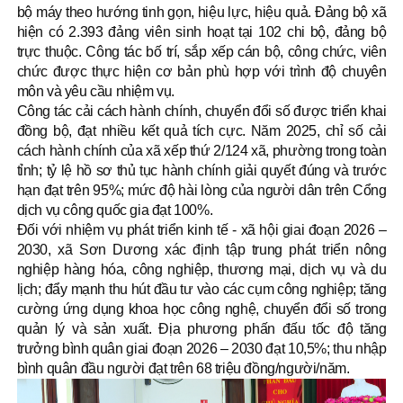
bộ máy theo hướng tinh gọn, hiệu lực, hiệu quả. Đảng bộ xã
hiện có 2.393 đảng viên sinh hoạt tại 102 chi bộ, đảng bộ
trực thuộc. Công tác bố trí, sắp xếp cán bộ, công chức, viên
chức được thực hiện cơ bản phù hợp với trình độ chuyên
môn và yêu cầu nhiệm vụ.
Công tác cải cách hành chính, chuyển đổi số được triển khai
đồng bộ, đạt nhiều kết quả tích cực. Năm 2025, chỉ số cải
cách hành chính của xã xếp thứ 2/124 xã, phường trong toàn
tỉnh; tỷ lệ hồ sơ thủ tục hành chính giải quyết đúng và trước
hạn đạt trên 95%; mức độ hài lòng của người dân trên Cổng
dịch vụ công quốc gia đạt 100%.
Đối với nhiệm vụ phát triển kinh tế - xã hội giai đoạn 2026 –
2030, xã Sơn Dương xác định tập trung phát triển nông
nghiệp hàng hóa, công nghiệp, thương mại, dịch vụ và du
lịch; đẩy mạnh thu hút đầu tư vào các cụm công nghiệp; tăng
cường ứng dụng khoa học công nghệ, chuyển đổi số trong
quản lý và sản xuất. Địa phương phấn đấu tốc độ tăng
trưởng bình quân giai đoạn 2026 – 2030 đạt 10,5%; thu nhập
bình quân đầu người đạt trên 68 triệu đồng/người/năm.